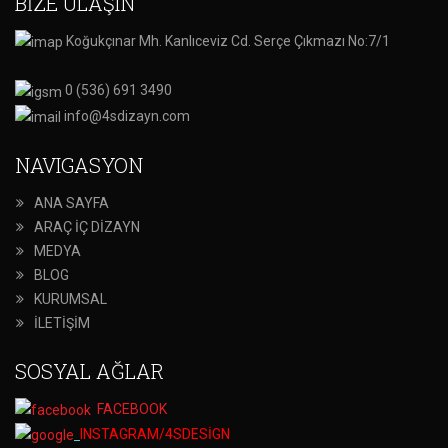
BİZE ULAŞIN
Koğukçınar Mh. Kanlıceviz Cd. Serçe Çıkmazı No:7/1
0 (536) 691 3490
info@4sdizayn.com
NAVIGASYON
ANA SAYFA
ARAÇ İÇ DİZAYN
MEDYA
BLOG
KURUMSAL
İLETİŞİM
SOSYAL AĞLAR
FACEBOOK
INSTAGRAM/4SDESİGN