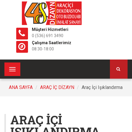
Müşteri Hizmetleri
0 (536) 691 3490
Çalışma Saatlerimiz
08:30-18:00
Toggle
navigation
ANA SAYFA
ARAÇ İÇ DİZAYN
Araç İçi Işıklandırma
ARAÇ İÇI
IŞIKLANDIRMA