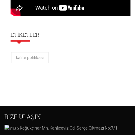
ETİKETLER
kalite politikası
BİZE ULAŞIN
Koğukçınar Mh. Kanlıceviz Cd. Serçe Çıkmazı No:7/1