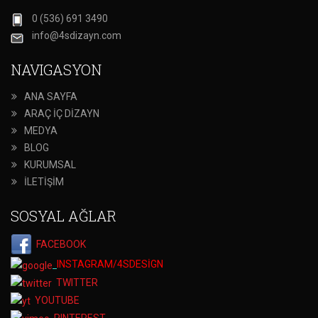
0 (536) 691 3490
info@4sdizayn.com
NAVIGASYON
ANA SAYFA
ARAÇ İÇ DİZAYN
MEDYA
BLOG
KURUMSAL
İLETİŞİM
SOSYAL AĞLAR
FACEBOOK
INSTAGRAM/4SDESİGN
TWITTER
YOUTUBE