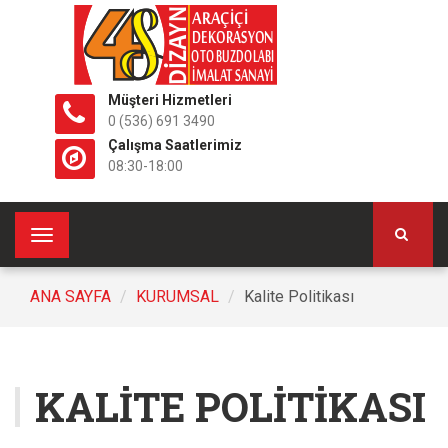
Müşteri Hizmetleri
0 (536) 691 3490
Çalışma Saatlerimiz
08:30-18:00
Toggle
navigation
ANA SAYFA
KURUMSAL
Kalite Politikası
KALITE POLITIKASI