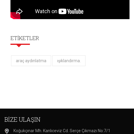
ETİKETLER
araç aydınlatma
ışıklandırma.
BİZE ULAŞIN
Koğukçınar Mh. Kanlıceviz Cd. Serçe Çıkmazı No:7/1