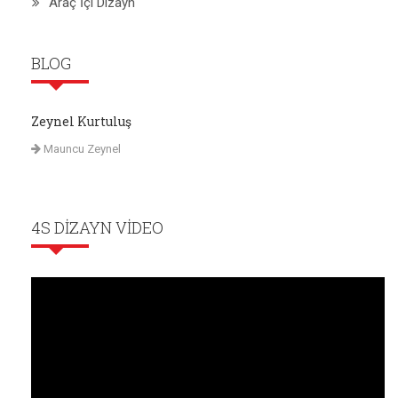
Araç İçi Dizayn
BLOG
Zeynel Kurtuluş
Mauncu Zeynel
4S DIZAYN VIDEO