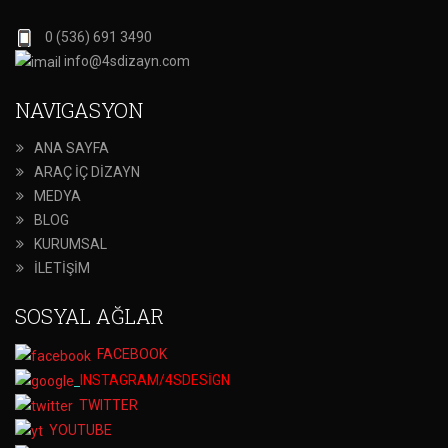
0 (536) 691 3490
info@4sdizayn.com
NAVIGASYON
ANA SAYFA
ARAÇ İÇ DİZAYN
MEDYA
BLOG
KURUMSAL
İLETİŞİM
SOSYAL AĞLAR
FACEBOOK
INSTAGRAM/4SDESİGN
TWITTER
YOUTUBE